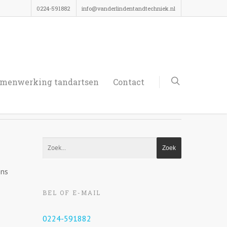
0224-591882
info@vanderlindentandtechniek.nl
menwerking tandartsen
Contact
0
ons
BEL OF E-MAIL
0224-591882