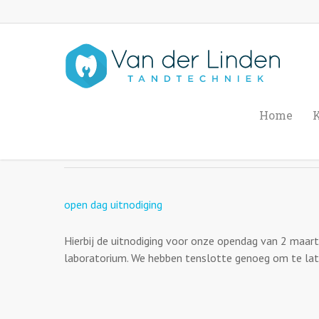
Opendag 2 maart
Home
K
By
TTL Van Der Linden
februari 1, 2013
Uncategorized
open dag uitnodiging
Hierbij de uitnodiging voor onze opendag van 2 maart
laboratorium. We hebben tenslotte genoeg om te lat