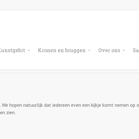
unstgebit
Kronen en bruggen
Over ons
Sa
. We hopen natuurlijk dat iedereen even een kijkje komt nemen op 
en zien.