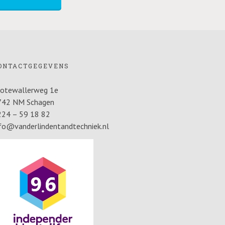
ONTACTGEGEVENS
rotewallerweg 1e
742 NM Schagen
224 – 59 18 82
fo@vanderlindentandtechniek.nl