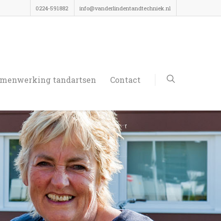
0224-591882
info@vanderlindentandtechniek.nl
menwerking tandartsen
Contact