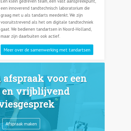
Een klein gedreven team, een vast aanspreekpunt,
een innoverend tandtechnisch laboratorium die
graag met u als tandarts meedenkt. We zijn
vooruitstrevend als het om digitale tandtechniek
gaat. We bedienen tandartsen in Noord-Holland,
maar zijn daarbuiten ook actief.
Meer over de samenwerking met tandartsen
 afspraak voor een
 en vrijblijvend
viesgesprek
Afspraak maken