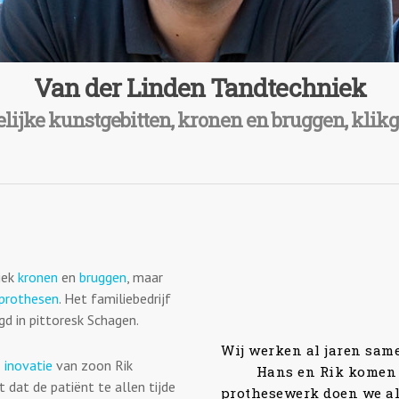
Van der Linden Tandtechniek
elijke kunstgebitten, kronen en bruggen, kli
iek
kronen
en
bruggen
, maar
Ik vond de behandelingen 
sprothesen
. Het familiebedrijf
stelt mensen echt op hun
gd in pittoresk Schagen.
Rik vroeg dan ook of ik i
in mijn kunstgebit, nu lij
 inovatie
van zoon Rik
 dat de patiënt te allen tijde