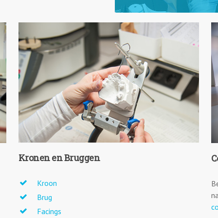
Kronen en Bruggen
C
Kroon
B
n
Brug
c
Facings