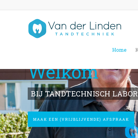
Home
K
Welkom
BIJ TANDTECHNISCH LABOR
MAAK EEN (VRIJBLIJVENDE) AFSPRAAK