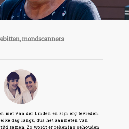
kgebitten, mondscanners
“
bij Rik gezellig en vooral erg zorgzaam. Hij
 gemak. Ik ben van Antilliaanse afkomst en
ets bruiner gekleurde kunststof wilde hebben
kt het net op mijn eigen tandvlees. Een echte
aanrader.