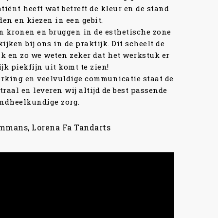
Mw. Hereijgers
81 jaar, Anna Paulowna