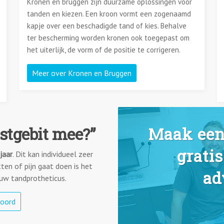
Kronen en bruggen zijn duurzame oplossingen voor
tanden en kiezen. Een kroon vormt een zogenaamd
kapje over een beschadigde tand of kies. Behalve
ter bescherming worden kronen ook toegepast om
het uiterlijk, de vorm of de positie te corrigeren.
Meer over Kronen en Bruggen
stgebit mee?”
Maak een
gratis
jaar
. Dit kan individueel zeer
tten of pijn gaat doen is het
ad
uw tandprotheticus.
woord