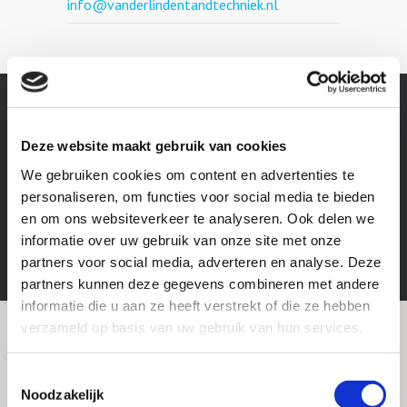
info@vanderlindentandtechniek.nl
Deze website maakt gebruik van cookies
Next Post
We gebruiken cookies om content en advertenties te
Kranten artikel ’t Zand in zicht.
personaliseren, om functies voor social media te bieden
en om ons websiteverkeer te analyseren. Ook delen we
informatie over uw gebruik van onze site met onze
partners voor social media, adverteren en analyse. Deze
partners kunnen deze gegevens combineren met andere
informatie die u aan ze heeft verstrekt of die ze hebben
verzameld op basis van uw gebruik van hun services.
Kom langs voor een gratis kunstgebit
controle.
Toestemmingsselectie
Noodzakelijk