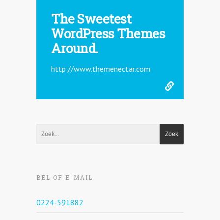
The Sweetest
WordPress Themes
Around.
http://www.themenectar.com
BEL OF E-MAIL
0224-591882