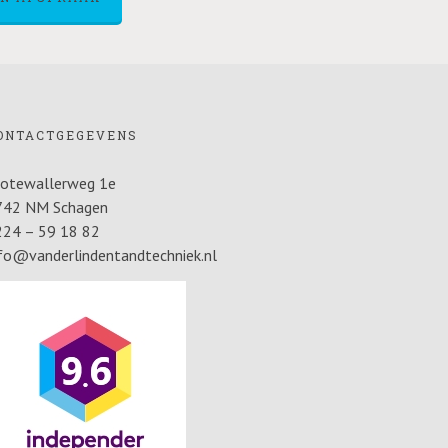
ONTACTGEGEVENS
rotewallerweg 1e
742 NM Schagen
224 – 59 18 82
fo@vanderlindentandtechniek.nl