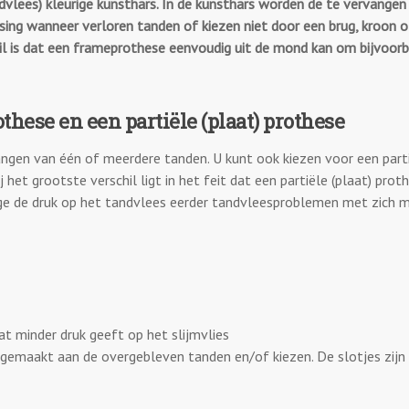
vlees) kleurige kunsthars. In de kunsthars worden de te vervangen
ing wanneer verloren tanden of kiezen niet door een brug, kroon o
il is dat een frameprothese eenvoudig uit de mond kan om bijvoor
hese en een partiële (plaat) prothese
rvangen van één of meerdere tanden. U kunt ook kiezen voor een part
j het grootste verschil ligt in het feit dat een partiële (plaat) prot
ege de druk op het tandvlees eerder tandvleesproblemen met zich 
t minder druk geeft op het slijmvlies
 gemaakt aan de overgebleven tanden en/of kiezen. De slotjes zijn