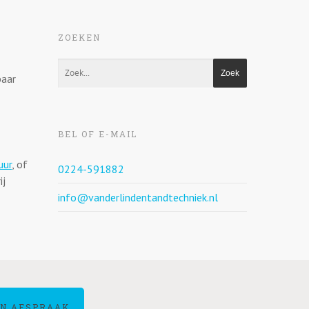
ZOEKEN
baar
BEL OF E-MAIL
uur
, of
0224-591882
ij
info@vanderlindentandtechniek.nl
N AFSPRAAK