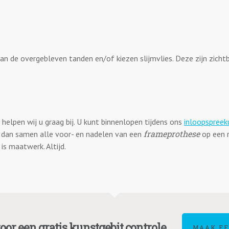
n de overgebleven tanden en/of kiezen slijmvlies. Deze zijn zicht
helpen wij u graag bij. U kunt binnenlopen tijdens ons
inloopspreek
frameprothese
 dan samen alle voor- en nadelen van een
op een r
is maatwerk. Altijd.
or een gratis kunstgebit controle.
MAAK EE