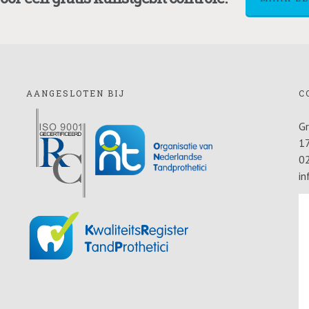
AANGESLOTEN BIJ
C
G
1
0
in